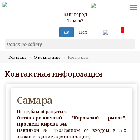
T
N
Ваш город
Томск?
0
Да
Нет
Главная
О компании
Контакты
Контактная информация
Самара
По шубам обращаться:
Оптово-розничный "Кировский рынок",
Проспект Кирова 34Б
Павильон № 1903(рядом со входом в 3-х
этажное здание администации)