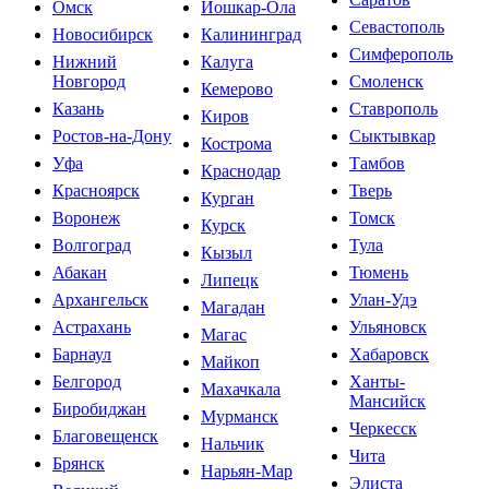
Омск
Йошкар-Ола
Севастополь
Новосибирск
Калининград
Симферополь
Нижний
Калуга
Новгород
Смоленск
Кемерово
Казань
Ставрополь
Киров
Ростов-на-Дону
Сыктывкар
Кострома
Уфа
Тамбов
Краснодар
Красноярск
Тверь
Курган
Воронеж
Томск
Курск
Волгоград
Тула
Кызыл
Абакан
Тюмень
Липецк
Архангельск
Улан-Удэ
Магадан
Астрахань
Ульяновск
Магас
Барнаул
Хабаровск
Майкоп
Белгород
Ханты-
Махачкала
Мансийск
Биробиджан
Мурманск
Черкесск
Благовещенск
Нальчик
Чита
Брянск
Нарьян-Мар
Элиста