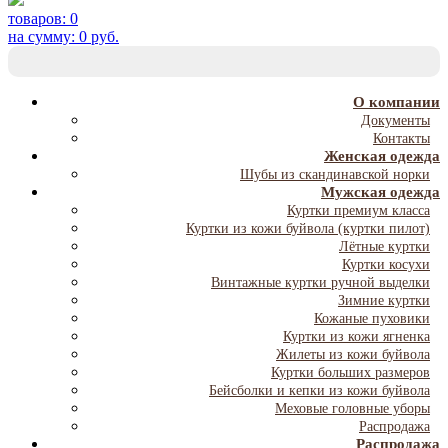
товаров:
0
на сумму:
0
руб.
T
NA
О компании
Документы
Контакты
Женская одежда
Шубы из скандинавской норки
Мужская одежда
Куртки премиум класса
Куртки из кожи буйвола (куртки пилот)
Лётные куртки
Куртки косухи
Винтажные куртки ручной выделки
Зимние куртки
Кожаные пуховики
Куртки из кожи ягненка
Жилеты из кожи буйвола
Куртки больших размеров
Бейсболки и кепки из кожи буйвола
Меховые головные уборы
Распродажа
Распродажа