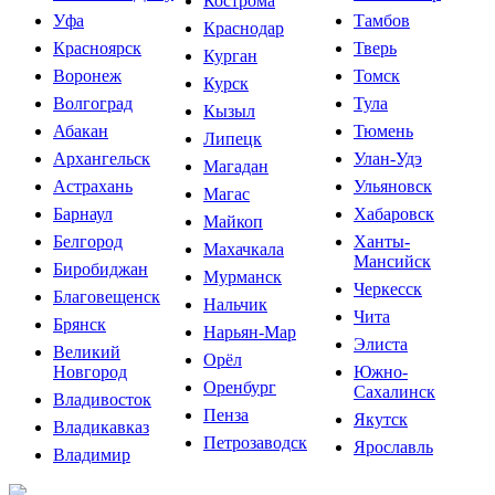
Кострома
Уфа
Тамбов
Краснодар
Красноярск
Тверь
Курган
Воронеж
Томск
Курск
Волгоград
Тула
Кызыл
Абакан
Тюмень
Липецк
Архангельск
Улан-Удэ
Магадан
Астрахань
Ульяновск
Магас
Барнаул
Хабаровск
Майкоп
Белгород
Ханты-
Махачкала
Мансийск
Биробиджан
Мурманск
Черкесск
Благовещенск
Нальчик
Чита
Брянск
Нарьян-Мар
Элиста
Великий
Орёл
Новгород
Южно-
Оренбург
Сахалинск
Владивосток
Пенза
Якутск
Владикавказ
Петрозаводск
Ярославль
Владимир