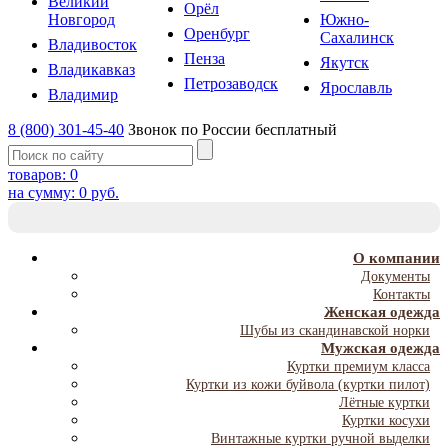
Великий
Орёл
Новгород
Южно-
Оренбург
Сахалинск
Владивосток
Пенза
Якутск
Владикавказ
Петрозаводск
Ярославль
Владимир
8 (800) 301-45-40
Звонок по России бесплатный
товаров:
0
на сумму:
0
руб.
T
NA
О компании
Документы
Контакты
Женская одежда
Шубы из скандинавской норки
Мужская одежда
Куртки премиум класса
Куртки из кожи буйвола (куртки пилот)
Лётные куртки
Куртки косухи
Винтажные куртки ручной выделки