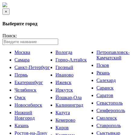
×
Выберите город
Поиск:
Москва
Вологда
Петропавловск-
Камчатский
Самара
Горно-Алтайск
Псков
Санкт-Петербург
Грозный
Рязань
Пермь
Иваново
Салехард
Екатеринбург
Ижевск
Саранск
Челябинск
Иркутск
Саратов
Омск
Йошкар-Ола
Севастополь
Новосибирск
Калининград
Симферополь
Нижний
Калуга
Новгород
Смоленск
Кемерово
Казань
Ставрополь
Киров
Ростов-на-Дону
Сыктывкар